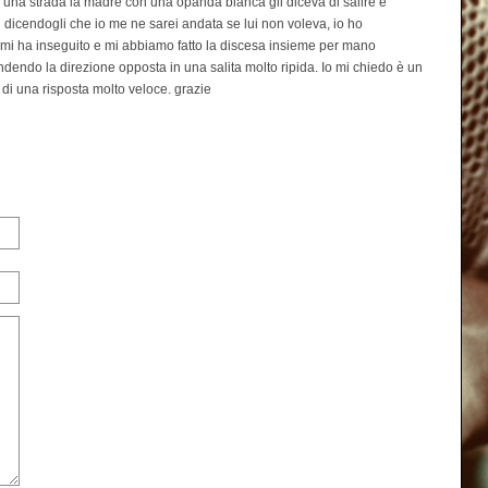
una strada la madre con una opanda bianca gli diceva di salire e
lui dicendogli che io me ne sarei andata se lui non voleva
, io ho
i mi ha inseguito e mi abbiamo fatto la discesa insieme per mano
dendo la direzione opposta in una salita molto ripida. Io mi chiedo è un
 di una risposta molto veloce. grazie