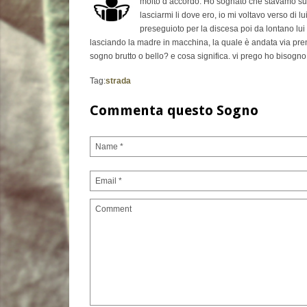
molto d’accordo. Ho sognato che stavamo su 
lasciarmi li dove ero, io mi voltavo verso di 
preseguioto per la discesa poi da lontano lu
lasciando la madre in macchina, la quale è andata via pren
sogno brutto o bello? e cosa significa. vi prego ho bisogno
Tag:
strada
Commenta questo Sogno