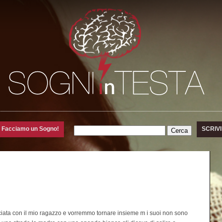
Facciamo un Sogno!
SCRIVI 
iata con il mio ragazzo e vorremmo tornare insieme m i suoi non sono