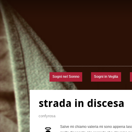
Sogni nel Sonno
Sogni in Veglia
strada in discesa
confyrosa
Salve mi chiamo valeria mi sono appena lasc