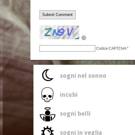
Codice CAPTCHA
*
sogni nel sonno
incubi
sogni belli
sogni in veglia