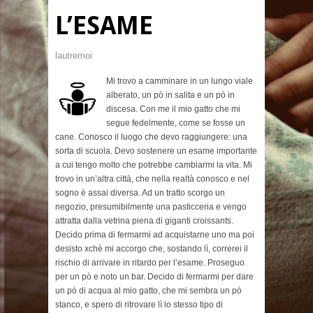
L’ESAME
lautremoi
Mi trovo a camminare in un lungo viale
alberato, un pò in salita e un pò in
discesa. Con me il mio gatto che mi
segue fedelmente, come se fosse un
cane. Conosco il luogo che devo raggiungere: una
sorta di scuola. Devo sostenere un esame importante
a cui tengo molto che potrebbe cambiarmi la vita.
Mi
trovo in un’altra città, che nella realtà conosco e nel
sogno è assai diversa. Ad un tratto scorgo un
negozio, presumibilmente una pasticceria e vengo
attratta dalla vetrina piena di giganti croissants.
Decido prima di fermarmi ad acquistarne uno ma poi
desisto xchè mi accorgo che, sostando lì, correrei il
rischio di arrivare in ritardo per l’esame. Proseguo
per un pò e noto un bar. Decido di fermarmi per dare
un pò di acqua al mio gatto, che mi sembra un pò
stanco, e spero di ritrovare lì lo stesso tipo di