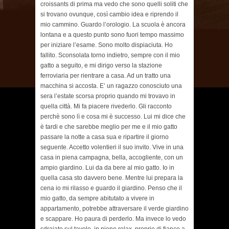
croissants di prima ma vedo che sono quelli soliti che
si trovano ovunque, così cambio idea e riprendo il
mio cammino. Guardo l’orologio. La scuola è ancora
lontana e a questo punto sono fuori tempo massimo
per iniziare l’esame. Sono molto dispiaciuta. Ho
fallito. Sconsolata torno indietro, sempre con il mio
gatto a seguito, e mi dirigo verso la stazione
ferroviaria per rientrare a casa. Ad un tratto una
macchina si accosta. E’ un ragazzo conosciuto una
sera l’estate scorsa proprio quando mi trovavo in
quella città. Mi fa piacere rivederlo. Gli racconto
perchè sono lì e cosa mi è successo. Lui mi dice che
è tardi e che sarebbe meglio per me e il mio gatto
passare la notte a casa sua e ripartire il giorno
seguente. Accetto volentieri il suo invito. Vive in una
casa in piena campagna, bella, accogliente, con un
ampio giardino. Lui da da bere al mio gatto. Io in
quella casa sto davvero bene. Mentre lui prepara la
cena io mi rilasso e guardo il giardino. Penso che il
mio gatto, da sempre abitutato a vivere in
appartamento, potrebbe attraversare il verde giardino
e scappare. Ho paura di perderlo. Ma invece lo vedo