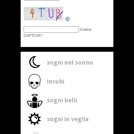
Codice
CAPTCHA
*
sogni nel sonno
incubi
sogni belli
sogni in veglia