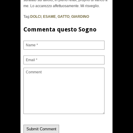
sdraiato sul tavolo, in pieno relax, proprio di fianco a
me. Lo accarezzo affettuosamente. Mi risveglio.
Tag:
DOLCI
,
ESAME
,
GATTO
,
GIARDINO
Commenta questo Sogno