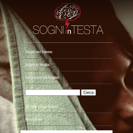
Sogni nel Sonno
Sogni in Veglia
Facciamo un Sogno!
SCRIVI i Tuoi Sogni
Registrati