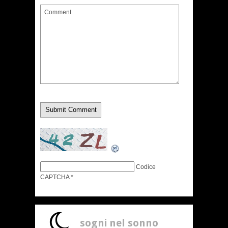
Codice
CAPTCHA
*
sogni nel sonno