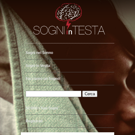
Sogni nel Sonno
Sogni in Veglia
Facciamo un Sogno!
SCRIVI i Tuoi Sogni
Registrati