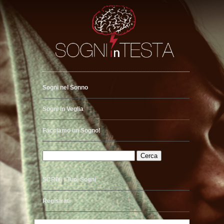
Sogni nel Sonno
Sogni in Veglia
Facciamo un Sogno!
SCRIVI i Tuoi Sogni
Registrati