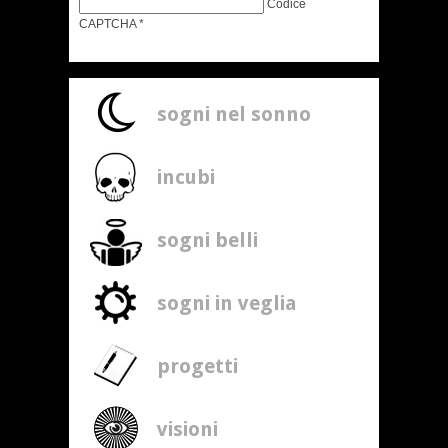
Codice
CAPTCHA
*
sogni nel sonno
incubi
sogni belli
sogni in veglia
progetti
visioni