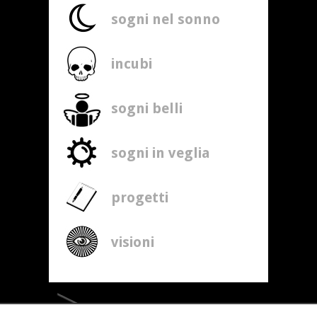
sogni nel sonno
incubi
sogni belli
sogni in veglia
progetti
visioni