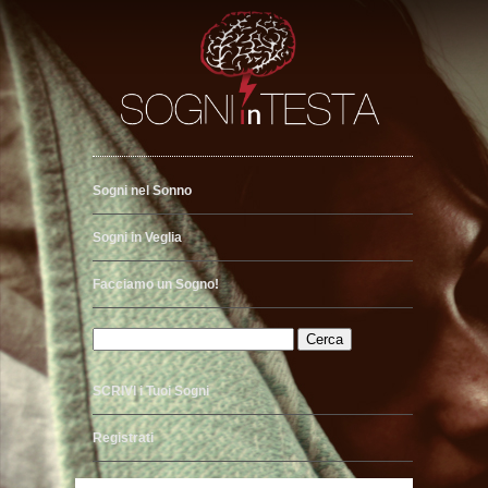
Sogni nel Sonno
Sogni in Veglia
Facciamo un Sogno!
SCRIVI i Tuoi Sogni
Registrati