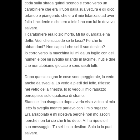
coda sulla strada quindi scendo e corro verso un
carabiniere che era lì fuori dalla sua vettura e gli dico
urlando e piangendo che era il mio fidanzato ad aver
fatto l incidente e che ero a telefono con lui lo dovevo
salvare.
Il carabiniere era lo zio morto. Mi ha guardata e ha
detto. Vedi che succede se lo lasci? Perché lo
abbandoni? Non capisci che sei il suo destino?
Io corro verso la macchina lui mi da un foglio con dei
numeri e poi mi sveglio urlando in lacrime. Inutile dire
che non abbiamo giocato e sono usciti tutti.
Dopo questo sogno le cose sono peggiorate, lo vedo
anche da sveglia. Lo vedo a piedi del letto, riflesso
nel vetro della finestra. Io lo vedo, il mio ragazzo
percepisce solo qualcosa di strano.
Stanotte l’ho risognato dopo averlo visto vicino al mio
letto fa sveglia mentre parlavo con il mio ragazzo.
Era arrabbiato e mi ripeteva perché non mo ascolti
perché non fai ciò che ti ho detto. Mi ha ripetuto il
suo messaggio. Tu sei il suo destino. Solo tu lo puoi
salvare.