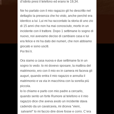
d’istinto presi il telefono ed erano le 19,34.
Ne ho parlato con il mio ragazzo gli ho descritto nel
dettaglio la presenza che ho visto, anche perché era
identico a lui. Lui mi ha raccontato la storia di uno zio
di 15 anni che non ha mai conosciuto, morto in un
incidente con il trattore. Dopo 1 settimane lo sogno di
nuovo, noi avevamo deciso di cambiare casa e lui
era felice e mi ha dato dei numeri, che non abbiamo
giocato e sono usciti.
Poi finì li.
Ora siamo a casa nuova e due settimane fa in un
sogno lo vedo. Io mi dovevo sposare, la mattina del
matrimonio, ero con il mio ex in camera mi faceva gli
auguri, quando entra il mio ragazzo e annulla il
matrimonio e va via in macchina con la sorella più
piccola.
Io lo chiamo e parto con mio padre a cercarlo,
quando sento un forte Rumore al telefono e il mio
ragazzo dice che aveva avuto un incidente stava
cadendo da un cavalcavia, mi diceva “vieni,
salvami!” Io mi faccio dire dove fosse e corro. C’era