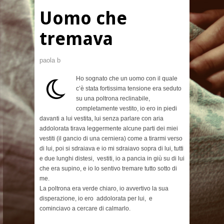
Uomo che
tremava
paola b
Ho sognato che un uomo con il quale
c’è stata fortissima tensione era seduto
su una poltrona reclinabile,
completamente vestito, io ero in piedi
davanti a lui vestita, lui senza parlare con aria
addolorata tirava leggermente alcune parti dei miei
vestiti (il gancio di una cerniera) come a tirarmi verso
di lui, poi si sdraiava e io mi sdraiavo sopra di lui, tutti
e due lunghi distesi, vestiti, io a pancia in giù su di lui
che era supino, e io lo sentivo tremare tutto sotto di
me.
La poltrona era verde chiaro, io avvertivo la sua
disperazione, io ero addolorata per lui, e
cominciavo a cercare di calmarlo.