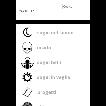
Codice
CAPTCHA
*
sogni nel sonno
incubi
sogni belli
sogni in veglia
progetti