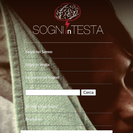
Sogni nel Sonno
Sogni in Veglia
Facciamo un Sogno!
SCRIVI i Tuoi Sogni
Registrati