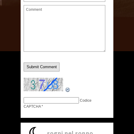
Codice
CAPTCHA
*
sogni nel sonno